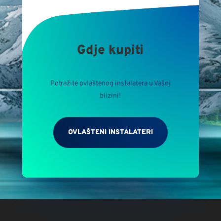
Gdje kupiti
Potražite ovlaštenog instalatera u Vašoj
blizini!
OVLAŠTENI INSTALATERI