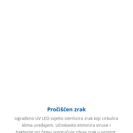
Pročišćen zrak
Ugrađeno UV LED svjetlo sterilizira zrak koji cirkulira
klima uređajem. Učinkovito eliminira viruse i
bakterije pri čemu isporučuje zdrav zrak u prostor.