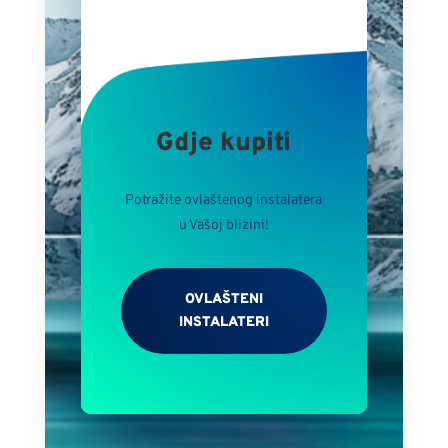
Gdje kupiti
Potražite ovlaštenog instalatera
u Vašoj blizini!
OVLAŠTENI
INSTALATERI