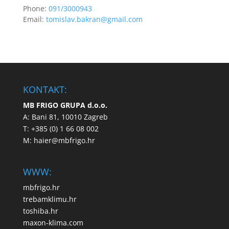
Phone:
091/3000943
Email:
tomislav.bakran@gmail.com
KONTAKT:
MB FRIGO GRUPA d.o.o.
A: Bani 81, 10010 Zagreb
T: +385 (0) 1 66 08 002
M:
haier@mbfrigo.hr
WWW:
mbfrigo.hr
trebamklimu.hr
toshiba.hr
maxon-klima.com