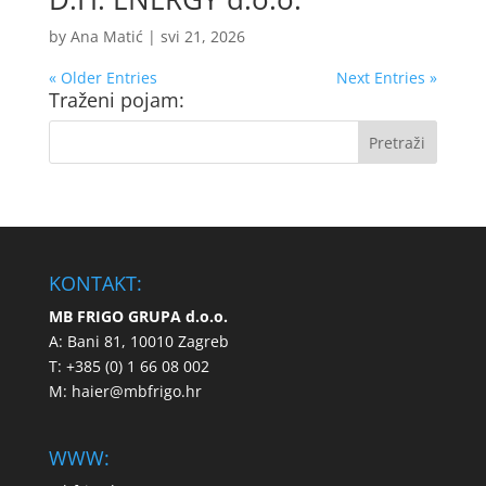
by
Ana Matić
|
svi 21, 2026
« Older Entries
Next Entries »
Traženi pojam:
KONTAKT:
MB FRIGO GRUPA d.o.o.
A: Bani 81, 10010 Zagreb
T: +385 (0) 1 66 08 002
M:
haier@mbfrigo.hr
WWW: