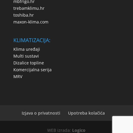
mbfrigo.hr
trebamklimu.hr
toshiba.hr
maxon-klima.com
KLIMATIZACIJA:
Klima uređaji
Multi sustavi
Dizalice topline
Komercijalna serija
MRV
Izjava o privatnosti
Upotreba kolačića
WEB izrada:
Logico